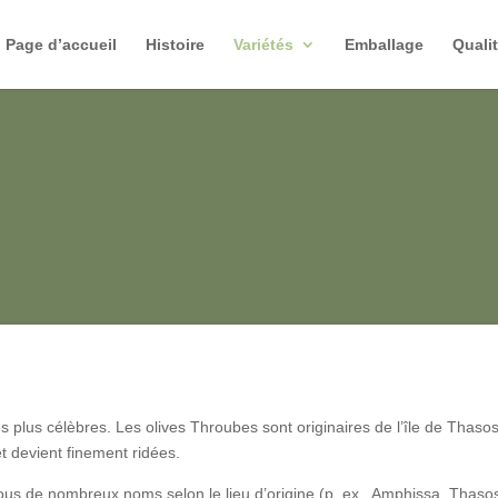
Page d’accueil
Histoire
Variétés
Emballage
Quali
 les plus célèbres. Les olives Throubes sont originaires de l’île de Thas
et devient finement ridées.
us de nombreux noms selon le lieu d’origine (p. ex., Amphissa, Thasos,