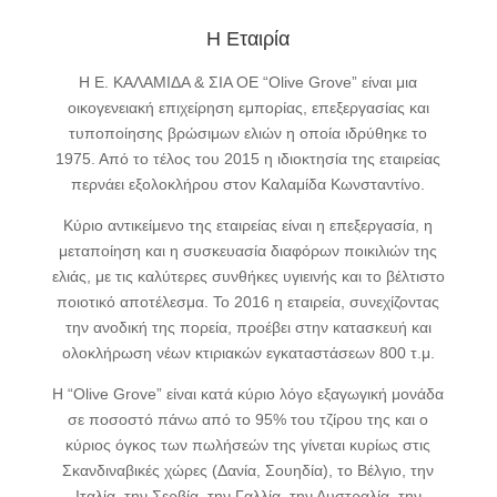
Η Εταιρία
Η Ε. ΚΑΛΑΜΙΔΑ & ΣΙΑ ΟΕ “Olive Grove” είναι μια
οικογενειακή επιχείρηση εμπορίας, επεξεργασίας και
τυποποίησης βρώσιμων ελιών η οποία ιδρύθηκε το
1975. Από το τέλος του 2015 η ιδιοκτησία της εταιρείας
περνάει εξολοκλήρου στον Καλαμίδα Κωνσταντίνο.
Κύριο αντικείμενο της εταιρείας είναι η επεξεργασία, η
μεταποίηση και η συσκευασία διαφόρων ποικιλιών της
ελιάς, με τις καλύτερες συνθήκες υγιεινής και το βέλτιστο
ποιοτικό αποτέλεσμα. Το 2016 η εταιρεία, συνεχίζοντας
την ανοδική της πορεία, προέβει στην κατασκευή και
ολοκλήρωση νέων κτιριακών εγκαταστάσεων 800 τ.μ.
Η “Olive Grove” είναι κατά κύριο λόγο εξαγωγική μονάδα
σε ποσοστό πάνω από το 95% του τζίρου της και ο
κύριος όγκος των πωλήσεών της γίνεται κυρίως στις
Σκανδιναβικές χώρες (Δανία, Σουηδία), το Βέλγιο, την
Ιταλία, την Σερβία, την Γαλλία, την Αυστραλία, την